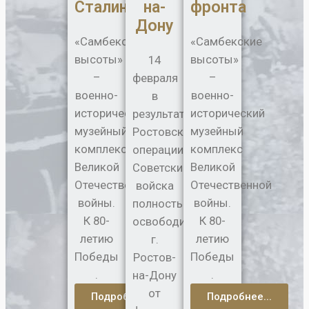
Сталинград
на-
фронта
Дону
«Самбекские
«Самбекские
высоты»
высоты»
14
–
–
февраля
военно-
военно-
в
исторический
исторический
результате
музейный
музейный
Ростовской
комплекс
комплекс
операции
Великой
Великой
Советские
Отечественной
Отечественной
войска
войны.
войны.
полностью
К 80-
К 80-
освободили
летию
летию
г.
Победы
Победы
Ростов-
.
.
на-Дону
от
Подробнее...
Подробнее...